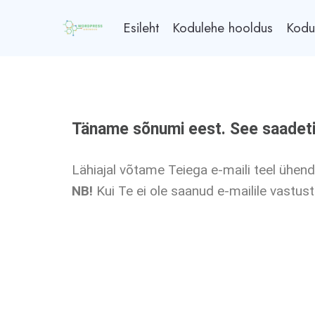
Esileht
Kodulehe hooldus
Kodu
Täname sõnumi eest. See saadeti
Lähiajal võtame Teiega e-maili teel ühen
NB!
Kui Te ei ole saanud e-mailile vastus