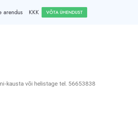
e arendus
KKK
VÕTA ÜHENDUST
mi-kausta või helistage tel. 56653838