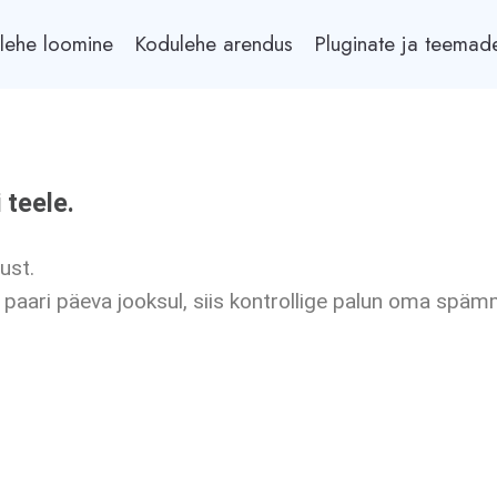
lehe loomine
Kodulehe arendus
Pluginate ja teemad
 teele.
dust.
t paari päeva jooksul, siis kontrollige palun oma späm